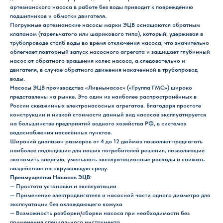
артезианского насоса в работе без воды приводит к повреждению
подшипников и обмотки двигателя.
Погружные артезианские насосы марки ЭЦВ оснащаются обратным
клапаном (тарельчатого или шарикового типа), который, удерживая в
трубопроводе столб воды во время отключения насоса, что значительно
облегчает повторный запуск насосного агрегата и защищает глубинный
насос от обратного вращения колес насоса, а следовательно и
двигателя, в случае обратного движения накаченной в трубопровод
воды.
Насосы ЭЦВ производства «Ливнынасос» («Группа ГМС») широко
представлены на рынке. Это один из наиболее распространённых в
России скважинных электронасосных агрегатов. Благодаря простоте
конструкции и низкой стоимости данный вид насосов эксплуатируется
на большинстве предприятий водного хозяйства РФ, в системах
водоснабжения населённых пунктов.
Широкий диапазон размеров от 4 до 12 дюймов позволяет предлагать
наиболее подходящие для наших потребителей решения, позволяющие
экономить энергию, уменьшать эксплуатационные расходы и снижать
воздействие на окружающую среду.
Преимущества Насосов ЭЦВ
:
— Простота установки и эксплуатации
— Применение электродвигателя и насосной части одного диаметра для
эксплуатации без охлаждающего кожуха
— Возможность разборки/сборки насоса при необходимости без
применения специального инструмента