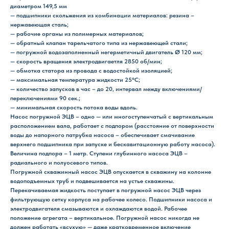
диаметром 149,5 мм
— подшипники скольжения из комбинации материалов: резина –
нержавеющая сталь;
— рабочие органы из полимерных материалов;
— обратный клапан тарельчатого типа из нержавеющей стали;
— погружной водозаполненный негерметичный двигатель Ø 120 мм;
— скорость вращения электродвигаетля 2850 об/мин;
— обмотка статора из провода с водостойкой изоляцией;
— максимальная температура жидкости 25°С;
— количество запусков в час – до 20, интервал между включениями/
переключениями 90 сек.;
— минимальная скорость потока воды вдоль.
Насос погружной ЭЦВ – одно — или многоступенчатый с вертикальным
расположением вала, работает с подпором (расстояние от поверхности
воды до напорного патрубка насоса – обеспечивает смачивание
верхнего подшипника при запуске и бескавитационную работу насоса).
Величина подпора – 1 метр. Ступени глубинного насоса ЭЦВ –
радиального и полуосевого типов.
Погружной скважинный насос ЭЦВ опускается в скважину на колонне
водоподъемных труб и подвешивается на устье скважины.
Перекачиваемая жидкость поступает в погружной насос ЭЦВ через
фильтрующую сетку корпуса на рабочее колесо. Подшипники насоса и
электродвигателя смазываются и охлаждаются водой. Рабочее
положение агрегата – вертикальное. Погружной насос никогда не
должен работать «всухую» — даже кратковременное включение