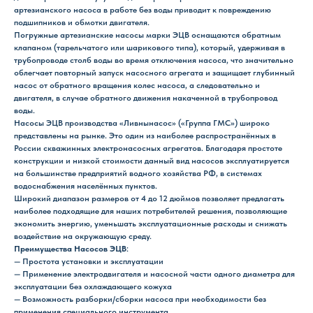
артезианского насоса в работе без воды приводит к повреждению
подшипников и обмотки двигателя.
Погружные артезианские насосы марки ЭЦВ оснащаются обратным
клапаном (тарельчатого или шарикового типа), который, удерживая в
трубопроводе столб воды во время отключения насоса, что значительно
облегчает повторный запуск насосного агрегата и защищает глубинный
насос от обратного вращения колес насоса, а следовательно и
двигателя, в случае обратного движения накаченной в трубопровод
воды.
Насосы ЭЦВ производства «Ливнынасос» («Группа ГМС») широко
представлены на рынке. Это один из наиболее распространённых в
России скважинных электронасосных агрегатов. Благодаря простоте
конструкции и низкой стоимости данный вид насосов эксплуатируется
на большинстве предприятий водного хозяйства РФ, в системах
водоснабжения населённых пунктов.
Широкий диапазон размеров от 4 до 12 дюймов позволяет предлагать
наиболее подходящие для наших потребителей решения, позволяющие
экономить энергию, уменьшать эксплуатационные расходы и снижать
воздействие на окружающую среду.
Преимущества Насосов ЭЦВ
:
— Простота установки и эксплуатации
— Применение электродвигателя и насосной части одного диаметра для
эксплуатации без охлаждающего кожуха
— Возможность разборки/сборки насоса при необходимости без
применения специального инструмента