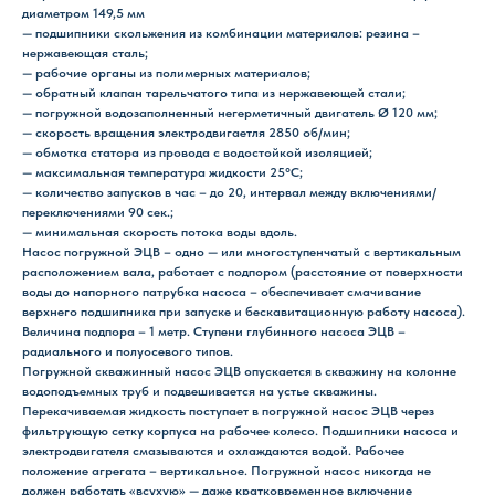
диаметром 149,5 мм
— подшипники скольжения из комбинации материалов: резина –
нержавеющая сталь;
— рабочие органы из полимерных материалов;
— обратный клапан тарельчатого типа из нержавеющей стали;
— погружной водозаполненный негерметичный двигатель Ø 120 мм;
— скорость вращения электродвигаетля 2850 об/мин;
— обмотка статора из провода с водостойкой изоляцией;
— максимальная температура жидкости 25°С;
— количество запусков в час – до 20, интервал между включениями/
переключениями 90 сек.;
— минимальная скорость потока воды вдоль.
Насос погружной ЭЦВ – одно — или многоступенчатый с вертикальным
расположением вала, работает с подпором (расстояние от поверхности
воды до напорного патрубка насоса – обеспечивает смачивание
верхнего подшипника при запуске и бескавитационную работу насоса).
Величина подпора – 1 метр. Ступени глубинного насоса ЭЦВ –
радиального и полуосевого типов.
Погружной скважинный насос ЭЦВ опускается в скважину на колонне
водоподъемных труб и подвешивается на устье скважины.
Перекачиваемая жидкость поступает в погружной насос ЭЦВ через
фильтрующую сетку корпуса на рабочее колесо. Подшипники насоса и
электродвигателя смазываются и охлаждаются водой. Рабочее
положение агрегата – вертикальное. Погружной насос никогда не
должен работать «всухую» — даже кратковременное включение