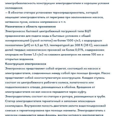
электробезопасность конструкции электродвигателя и хорошие условия
охлаждения.
— В обмотке статора установлен термопредохранитель, который
защищает электродвигатель от перегрева при заклинивании насоса,
затяжном пуске, низком напряжении и т. п.
Назначение и область применения
Электронасос бытовой центробежный погружной типа БЦП
предназначен для подачи воды в бытовых условиях с общей
минерализацией (сухой остаток) не более 1500 г/м3, с водородным
показателем (рН) от 6,5 до 9,5, температурой до 308 К (38 С), массовой
долей твердых механических примесей не более 0,01%, содержанием
хлоридов не более 1,5 г/м3 из скважин диаметром не менее 100 мм и
открытых водоемов.
Конструкция электронасоса
Электронасос представляет собой агрегат, состоящий из насоса и
электродвигателя, соединенных между собой при помощи фонаря. Насос
представляет собой многоступенчатую конструкцию. Каждая ступень
состоит из центробежного рабочего колеса, лопаточного или
подшипникового отвода, размещенных в обойме. Вращение от
электродвигателя на вал насоса передается через муфту.
Электродвигатель состоит из статора и ротора, размещенных в трубе.
Статор электродвигателя герметичный и заполнен эпоксидным
компаундом. Внутренняя полость двигателя залита водоглицериновой
смесью и герметизирована при помощи манжеты. Электродвигатель с
насосом соединяется через фонарь, внутри которого располагается