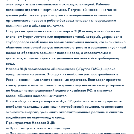
электродвигателя смазываются и охлаждаются водой. Рабочее
положение агрегата – вертикальное. Погружной насос никогда не
должен работать «всухую» — даже кратковременное включение
артезианского насоса в работе без воды приводит к повреждению
подшипников и обмотки двигателя.
Погружные артезианские насосы марки ЭЦВ оснащаются обратным
клапаном (тарельчатого или шарикового типа), который, удерживая в
трубопроводе столб воды во время отключения насоса, что значительно
облегчает повторный запуск насосного агрегата и защищает глубинный
насос от обратного вращения колес насоса, а следовательно и
двигателя, в случае обратного движения накаченной в трубопровод
воды.
Насосы ЭЦВ производства «Ливнынасос» («Группа ГМС») широко
представлены на рынке. Это один из наиболее распространённых в
России скважинных электронасосных агрегатов. Благодаря простоте
конструкции и низкой стоимости данный вид насосов эксплуатируется
на большинстве предприятий водного хозяйства РФ, в системах
водоснабжения населённых пунктов.
Широкий диапазон размеров от 4 до 12 дюймов позволяет предлагать
наиболее подходящие для наших потребителей решения, позволяющие
экономить энергию, уменьшать эксплуатационные расходы и снижать
воздействие на окружающую среду.
Преимущества Насосов ЭЦВ
:
— Простота установки и эксплуатации
— Применение электродвигателя и насосной части одного диаметра для