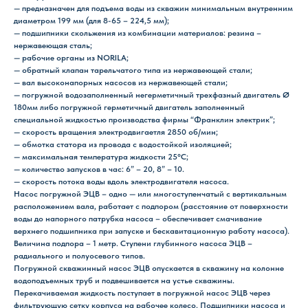
— предназначен для подъема воды из скважин минимальным внутренним
диаметром 199 мм (для 8-65 – 224,5 мм);
— подшипники скольжения из комбинации материалов: резина –
нержавеющая сталь;
— рабочие органы из NORILA;
— обратный клапан тарельчатого типа из нержавеющей стали;
— вал высоконапорных насосов из нержавеющей стали;
— погружной водозаполненный негерметичный трехфазный двигатель Ø
180мм либо погружной герметичный двигатель заполненный
специальной жидкостью производства фирмы “Франклин электрик”;
— скорость вращения электродвигаетля 2850 об/мин;
— обмотка статора из провода с водостойкой изоляцией;
— максимальная температура жидкости 25°С;
— количество запусков в час: 6” – 20, 8” – 10.
— скорость потока воды вдоль электродвигателя насоса.
Насос погружной ЭЦВ – одно — или многоступенчатый с вертикальным
расположением вала, работает с подпором (расстояние от поверхности
воды до напорного патрубка насоса – обеспечивает смачивание
верхнего подшипника при запуске и бескавитационную работу насоса).
Величина подпора – 1 метр. Ступени глубинного насоса ЭЦВ –
радиального и полуосевого типов.
Погружной скважинный насос ЭЦВ опускается в скважину на колонне
водоподъемных труб и подвешивается на устье скважины.
Перекачиваемая жидкость поступает в погружной насос ЭЦВ через
фильтрующую сетку корпуса на рабочее колесо. Подшипники насоса и