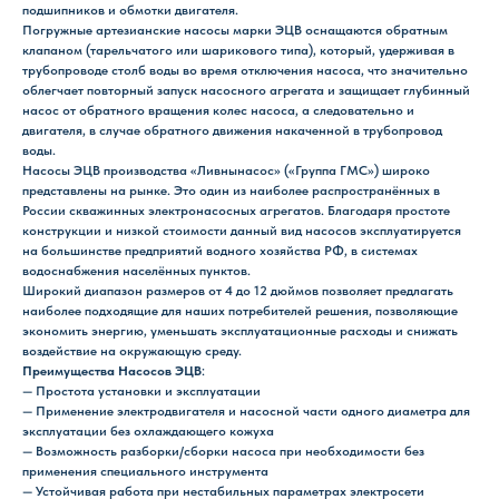
подшипников и обмотки двигателя.
Погружные артезианские насосы марки ЭЦВ оснащаются обратным
клапаном (тарельчатого или шарикового типа), который, удерживая в
трубопроводе столб воды во время отключения насоса, что значительно
облегчает повторный запуск насосного агрегата и защищает глубинный
насос от обратного вращения колес насоса, а следовательно и
двигателя, в случае обратного движения накаченной в трубопровод
воды.
Насосы ЭЦВ производства «Ливнынасос» («Группа ГМС») широко
представлены на рынке. Это один из наиболее распространённых в
России скважинных электронасосных агрегатов. Благодаря простоте
конструкции и низкой стоимости данный вид насосов эксплуатируется
на большинстве предприятий водного хозяйства РФ, в системах
водоснабжения населённых пунктов.
Широкий диапазон размеров от 4 до 12 дюймов позволяет предлагать
наиболее подходящие для наших потребителей решения, позволяющие
экономить энергию, уменьшать эксплуатационные расходы и снижать
воздействие на окружающую среду.
Преимущества Насосов ЭЦВ
:
— Простота установки и эксплуатации
— Применение электродвигателя и насосной части одного диаметра для
эксплуатации без охлаждающего кожуха
— Возможность разборки/сборки насоса при необходимости без
применения специального инструмента
— Устойчивая работа при нестабильных параметрах электросети