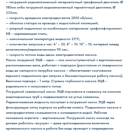
— погружной водозаполненный негерметичный трехфазный двигатель Ø
180мм либо погружной водозаполненный герметичный двигатель Ø
235мм;
— скорость вращения электродвигаетля 2850 об/мин;
— обмотка статора из провода с водостойкой изоляцией;
— упорный подшипник из комбинации материалов: графитофторопласт
КВ – нержавеющая сталь;
— максимальная температура жидкости 25°С;
— количество запусков в час: 6” – 20, 8” – 10, 10” – 10, интервал между
включениями/переключениями 90 сек.;
— скорость потока воды вдоль электродвигателя насоса.
Насос погружной ЭЦВ – одно — или многоступенчатый с вертикальным
расположением вала, работает с подпором (расстояние от поверхности
воды до напорного патрубка насоса – обеспечивает смачивание
верхнего подшипника при запуске и бескавитационную работу насоса).
Величина подпора – 1 метр. Ступени глубинного насоса ЭЦВ –
радиального и полуосевого типов.
Погружной скважинный насос ЭЦВ опускается в скважину на колонне
водоподъемных труб и подвешивается на устье скважины.
Перекачиваемая жидкость поступает в погружной насос ЭЦВ через
фильтрующую сетку корпуса на рабочее колесо. Подшипники насоса и
электродвигателя смазываются и охлаждаются водой. Рабочее
положение агрегата – вертикальное. Погружной насос никогда не
должен работать «всухую» — даже кратковременное включение
артезианского насоса в работе без воды приводит к повреждению