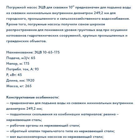
Погружной насос ЭЦВ для скважин 10″ предназначен для подъема воды
из скважин минимальным внутренним диаметром 249,2 мм для
городского, промышленного и сельскохозяйственного водоснабжения.
Кроме того, погружные насосы получили самое широкое
распространение для понижения уровня грунтовых вод при осушении
котлованов гидротехнических сооружений, крупных промышленных и
гражданских объектов.
Наименование: ЭЦВ 10-65-175
Подача, м3/ч: 65
Напор, м: 175
Потребл. ток, А: 93
P, кВт: 45
Длина, мм: 1920
Масса, кг: 265
Конструктивные особенности:
— предназначен для подъема воды из скважин минимальным внутренним
диаметром 249,2 мм;
— подшипники скольжения из комбинации материалов: резина –
нержавеющая сталь;
— рабочие органы из нержавеющей стали;
— обратный клапан тарельчатого типа из нержавеющей стали;
— вал высоконапорных насосов из нержавеющей стали;